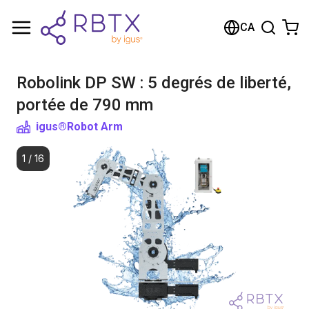
Shopping Cart
CA
Your cart is empty
Robolink DP SW : 5 degrés de liberté,
Browse the shop
portée de 790 mm
igus®
Robot Arm
1
/
16