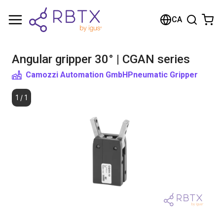
Shopping Cart
CA
Your cart is empty
Angular gripper 30° | CGAN series
Browse the shop
Camozzi Automation GmbH
Pneumatic Gripper
1
/
1