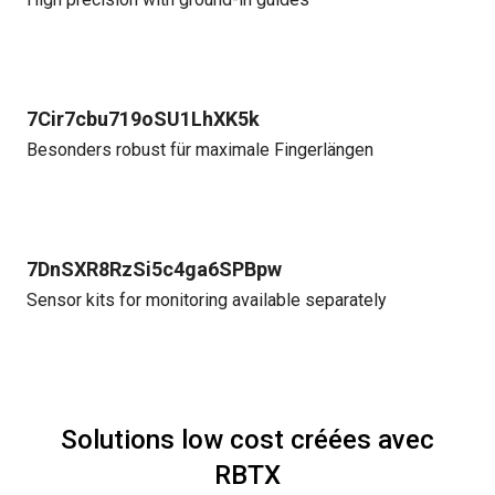
7Cir7cbu719oSU1LhXK5k
Besonders robust für maximale Fingerlängen
7DnSXR8RzSi5c4ga6SPBpw
Sensor kits for monitoring available separately
Solutions low cost créées avec
RBTX