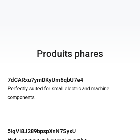
Produits phares
7dCARxu7ymDKyUm6qbU7e4
Perfectly suited for small electric and machine
components
5IgVl8J289bpspXnN7SyxU
High precision with ground-in guides