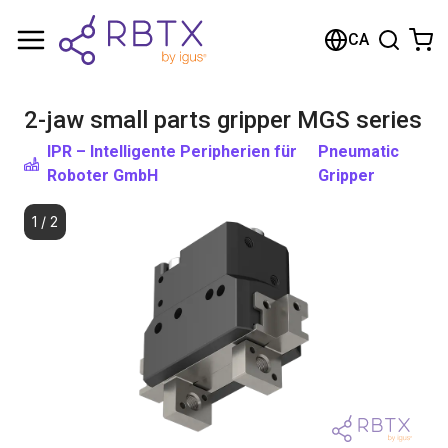
Shopping Cart
CA
Your cart is empty
2-jaw small parts gripper MGS series
Browse the shop
IPR – Intelligente Peripherien für
Pneumatic
Roboter GmbH
Gripper
1
/
2