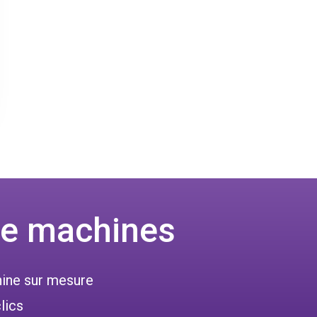
 de machines
hine sur mesure
lics