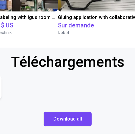
Automated labeling with igus room gantry and a cab label printer
 $ US
Sur demande
echnik
Dobot
Téléchargements
Download all