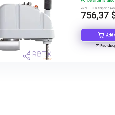
Délai de livrais
excl. HST & shipping (are
756,37 
Add 
Free shop