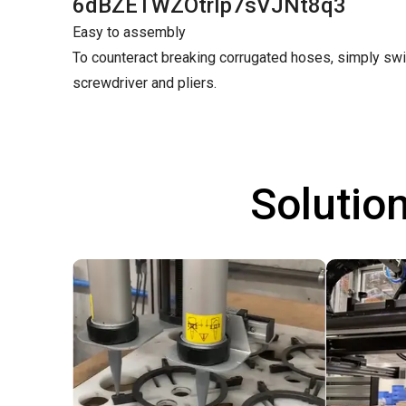
6dBZETWZOtrIp7sVJNt8q3
Easy to assembly
To counteract breaking corrugated hoses, simply swit
screwdriver and pliers.
Solutio