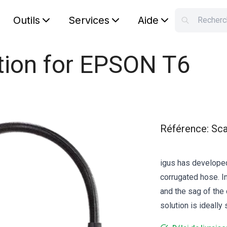
Outils
Services
Aide
S
Your car
tion for EPSON T6
Référence
:
Sca
igus has developed
corrugated hose. I
and the sag of the 
solution is ideall