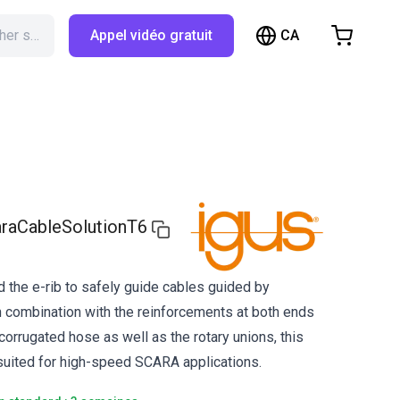
CA
Rechercher sur RBTX…
Appel vidéo gratuit
hopping Cart
t is empty
Browse the shop
raCableSolutionT6
 the e-rib to safely guide cables guided by
n combination with the reinforcements at both ends
corrugated hose as well as the rotary unions, this
y suited for high-speed SCARA applications.