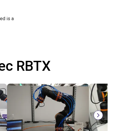
ed is a
vec RBTX