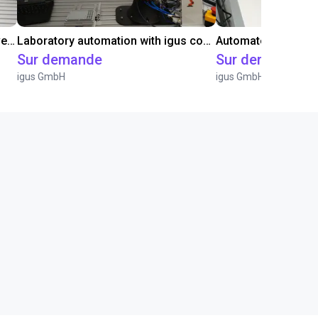
Gluing application with collaborative robot
Laboratory automation with igus cobot ReBeL 6DOF
Sur demande
Sur demande
igus GmbH
igus GmbH