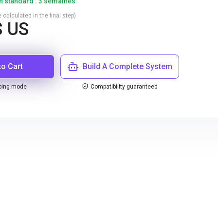
on standard : 3 semaines
 calculated in the final step)
$ US
to Cart
Build A Complete System
ping mode
Compatibility guaranteed